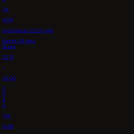
TA
1679
totomacau 22:00 wib
Kamis, 06 Agu
Buka
22.15
22.00
3
0
6
4
TM
1438