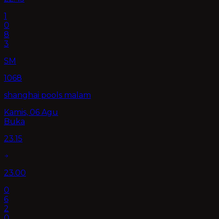
1
0
8
3
SM
1068
shanghai pools malam
Kamis, 06 Agu
Buka
23.15
23.00
0
6
2
0