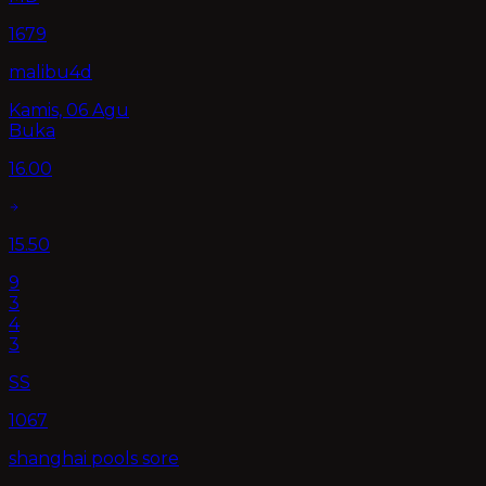
1679
malibu4d
Kamis, 06 Agu
Buka
16.00
15.50
9
3
4
3
SS
1067
shanghai pools sore