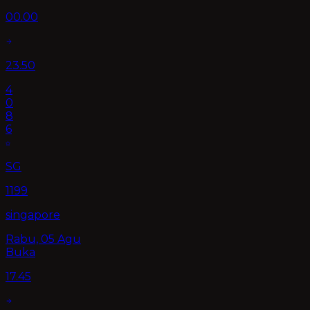
00.00
23.50
4
0
8
6
SG
1199
singapore
Rabu, 05 Agu
Buka
17.45