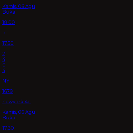
Kamis, 06 Agu
Buka
18.00
17.50
7
4
0
4
NY
1679
newyork 4d
Kamis, 06 Agu
Buka
17.30