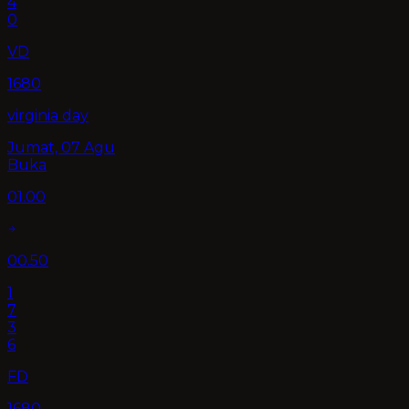
4
0
VD
1680
virginia day
Jumat, 07 Agu
Buka
01.00
00.50
1
7
3
6
FD
1680