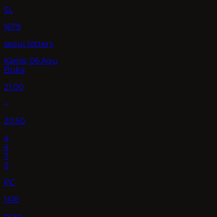
SL
1679
seoul lottery
Kamis, 06 Agu
Buka
21.00
20.50
4
4
7
3
PC
1416
pcso