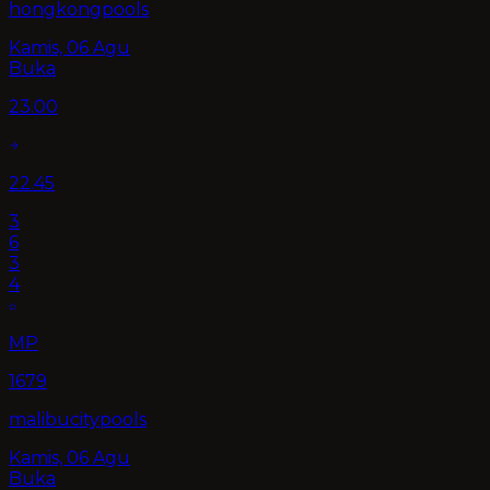
hongkongpools
Kamis, 06 Agu
Buka
23.00
22.45
3
6
3
4
MP
1679
malibucitypools
Kamis, 06 Agu
Buka