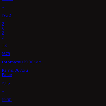
19.50
2
6
6
9
TS
1679
totomacau 19:00 wib
Kamis, 06 Agu
Buka
19.15
19.00