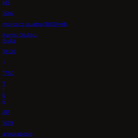
MS
1646
morocco quatro 18:00 wib
Kamis, 06 Agu
Buka
18.00
17.50
7
1
6
6
AP
1679
ankarapools