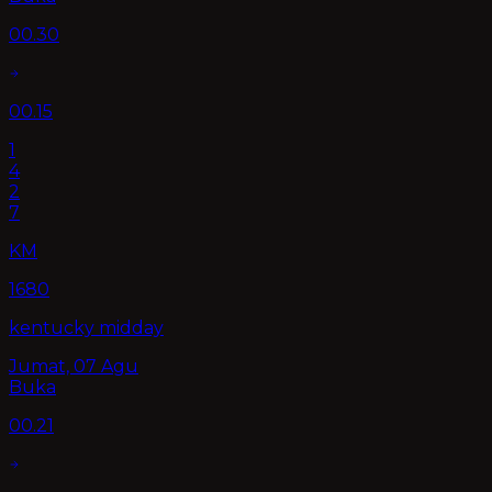
00.30
00.15
1
4
2
7
KM
1680
kentucky midday
Jumat, 07 Agu
Buka
00.21