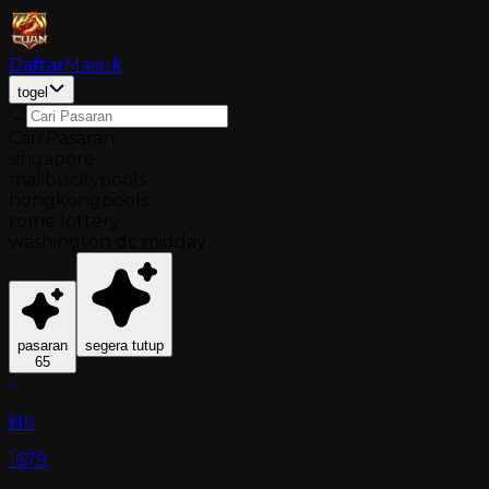
Daftar
Masuk
togel
Cari Pasaran
singapore
malibucitypools
hongkongpools
rome lottery
washington dc midday
pasaran
segera tutup
65
HK
1679