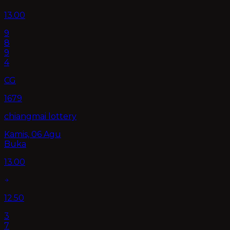
13.00
9
8
9
4
CG
1679
chiangmai lottery
Kamis, 06 Agu
Buka
13.00
12.50
3
7