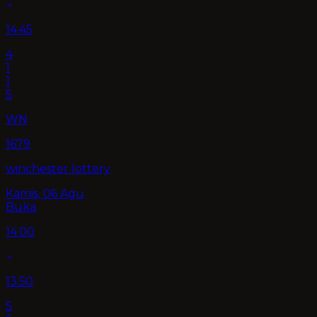
14.45
4
1
1
5
WN
1679
winchester lottery
Kamis, 06 Agu
Buka
14.00
13.50
5