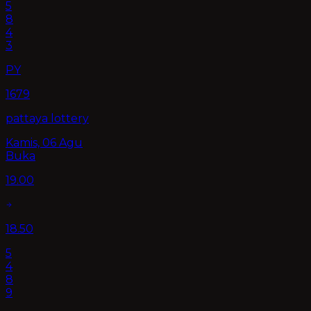
5
8
4
3
PY
1679
pattaya lottery
Kamis, 06 Agu
Buka
19.00
18.50
5
4
8
9