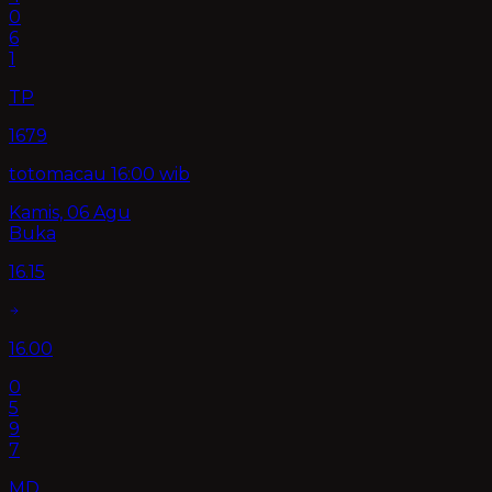
0
6
1
TP
1679
totomacau 16:00 wib
Kamis, 06 Agu
Buka
16.15
16.00
0
5
9
7
MD