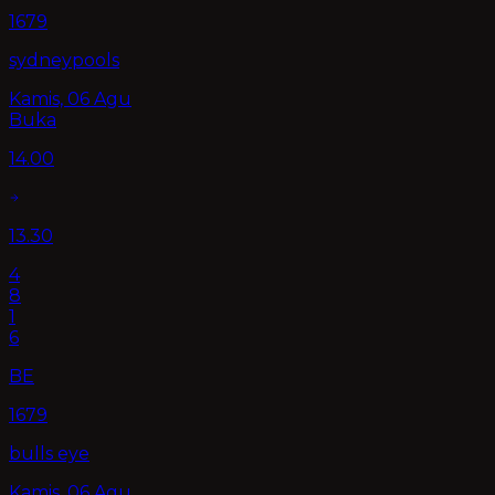
1679
sydneypools
Kamis, 06 Agu
Buka
14.00
13.30
4
8
1
6
BE
1679
bulls eye
Kamis, 06 Agu