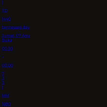
1
TD
1440
tennessee day
Jumat, 07 Agu
Buka
00.30
00.00
7
3
3
1
MM
1680