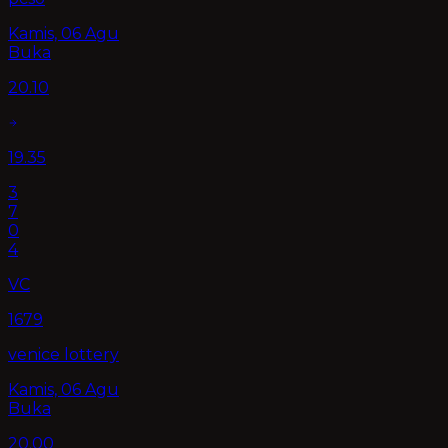
Kamis, 06 Agu
Buka
20.10
19.35
3
7
0
4
VC
1679
venice lottery
Kamis, 06 Agu
Buka
20.00