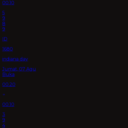
00.10
5
9
8
9
ID
1680
indiana day
Jumat, 07 Agu
Buka
00.20
00.10
3
9
4