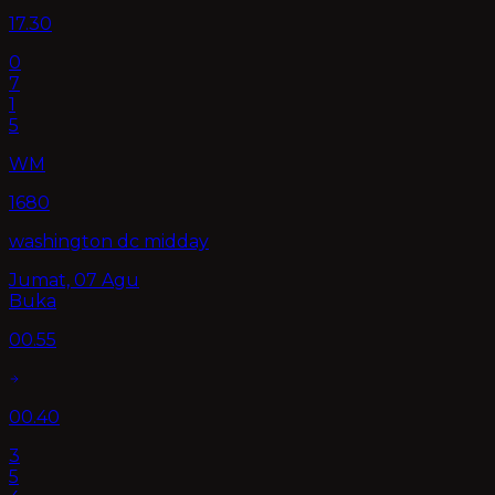
17.30
0
7
1
5
WM
1680
washington dc midday
Jumat, 07 Agu
Buka
00.55
00.40
3
5