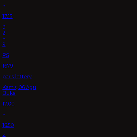
17.15
9
2
6
9
PS
1679
paris lottery
Kamis, 06 Agu
Buka
17.00
16.50
4