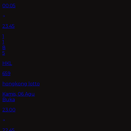
00.05
23.45
1
1
8
5
HKL
659
hongkong lotto
Kamis, 06 Agu
Buka
23.00
22.45