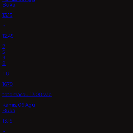
Buka
13.15
12.45
7
5
9
8
TU
1679
totomacau 13:00 wib
Kamis, 06 Agu
Buka
13.15