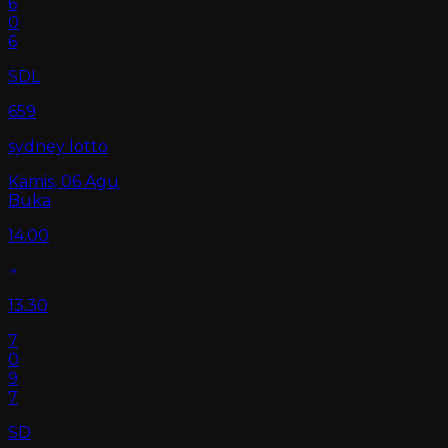
6
0
6
SDL
659
sydney lotto
Kamis, 06 Agu
Buka
14.00
13.30
7
0
9
7
SD