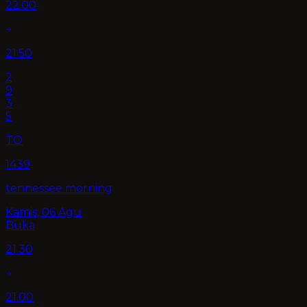
22.00
21.50
2
9
3
5
TO
1439
tennessee morning
Kamis, 06 Agu
Buka
21.30
21.00