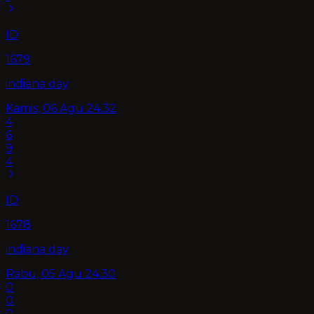
ID
1679
indiana day
Kamis, 06 Agu
24.32
4
6
9
4
ID
1678
indiana day
Rabu, 05 Agu
24.30
0
0
0