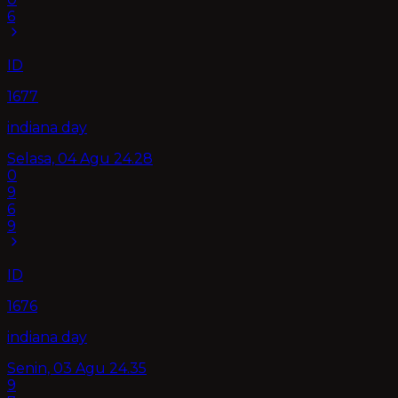
6
ID
1677
indiana day
Selasa, 04 Agu
24.28
0
9
6
9
ID
1676
indiana day
Senin, 03 Agu
24.35
9