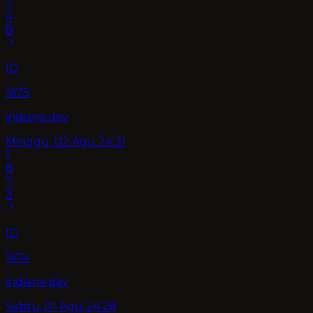
7
4
8
ID
1675
indiana day
Minggu, 02 Agu
24.31
1
8
7
3
ID
1674
indiana day
Sabtu, 01 Agu
24.28