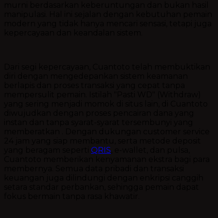
murni berdasarkan keberuntungan dan bukan hasil
manipulasi. Hal ini sejalan dengan kebutuhan pemain
modern yang tidak hanya mencari sensasi, tetapi juga
kepercayaan dan keandalan sistem.
Dari segi kepercayaan, Cuantoto telah membuktikan
diri dengan mengedepankan sistem keamanan
berlapis dan proses transaksi yang cepat tanpa
mempersulit pemain. Istilah "Pasti WD" (Withdraw)
yang sering menjadi momok di situs lain, di Cuantoto
diwujudkan dengan proses pencairan dana yang
instan dan tanpa syarat-syarat tersembunyi yang
memberatkan . Dengan dukungan customer service
24 jam yang siap membantu, serta metode deposit
yang beragam seperti
QRIS
, e-wallet, dan pulsa,
Cuantoto memberikan kenyamanan ekstra bagi para
membernya. Semua data pribadi dan transaksi
keuangan juga dilindungi dengan enkripsi canggih
setara standar perbankan, sehingga pemain dapat
fokus bermain tanpa rasa khawatir.