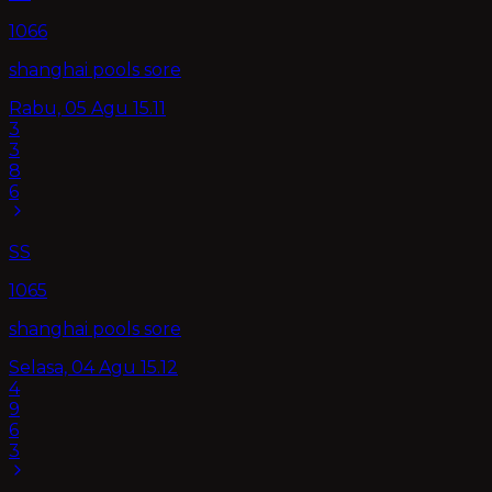
1066
shanghai pools sore
Rabu, 05 Agu
15.11
3
3
8
6
SS
1065
shanghai pools sore
Selasa, 04 Agu
15.12
4
9
6
3