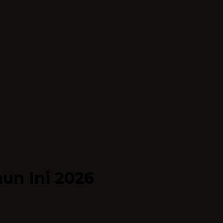
hun Ini 2026