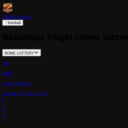
Daftar
Masuk
kembali
Keluaran Togel
rome lotte
ROME LOTTERY
RM
1680
rome lottery
Jumat, 07 Agu
12.01
5
1
0
2