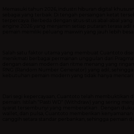
Memasuki tahun 2026, industri hiburan digital khusu
sebagai yang terbaik. Di tengah persaingan ketat ters
terpercaya. Berbeda dengan situs-situs abal-abal yan
engine 2026 yang menjamin setiap putaran terasa adil 
pemain memiliki peluang maxwin yang jauh lebih besar
Salah satu faktor utama yang membuat Cuantoto dise
menikmati berbagai permainan unggulan dari Pragmatic 
dengan desain modern dan ritme menang yang ringan 
RNG (Random Number Generator) yang adil, sehingga 
kebutuhan pemain modern yang tidak hanya mencari se
Dari segi kepercayaan, Cuantoto telah membuktikan d
pemain. Istilah "Pasti WD" (Withdraw) yang sering men
syarat tersembunyi yang memberatkan . Dengan dukun
wallet, dan pulsa, Cuantoto memberikan kenyamanan e
canggih setara standar perbankan, sehingga pemain da