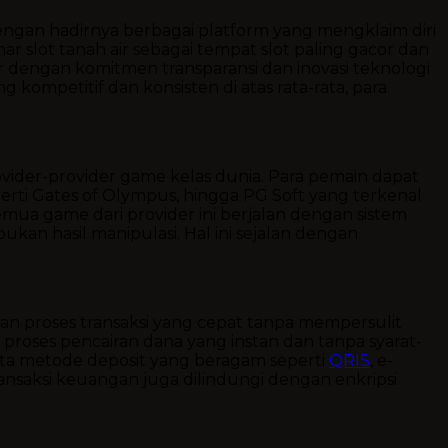
engan hadirnya berbagai platform yang mengklaim diri
r slot tanah air sebagai tempat slot paling gacor dan
r dengan komitmen transparansi dan inovasi teknologi
ompetitif dan konsisten di atas rata-rata, para
vider-provider game kelas dunia. Para pemain dapat
perti Gates of Olympus, hingga PG Soft yang terkenal
ua game dari provider ini berjalan dengan sistem
n hasil manipulasi. Hal ini sejalan dengan
n proses transaksi yang cepat tanpa mempersulit
 proses pencairan dana yang instan dan tanpa syarat-
ta metode deposit yang beragam seperti
QRIS
, e-
nsaksi keuangan juga dilindungi dengan enkripsi