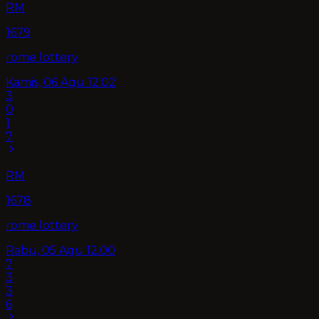
RM
1679
rome lottery
Kamis, 06 Agu
12.02
3
0
1
7
RM
1678
rome lottery
Rabu, 05 Agu
12.00
7
3
3
6