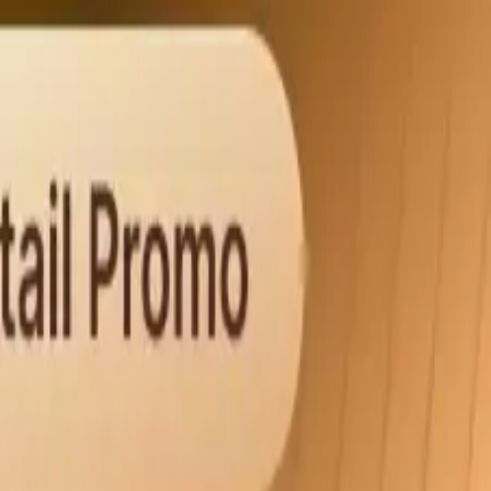
vider-provider game kelas dunia. Para pemain dapat
perti Gates of Olympus, hingga PG Soft yang terkenal
ua game dari provider ini berjalan dengan sistem
n hasil manipulasi. Hal ini sejalan dengan
n proses transaksi yang cepat tanpa mempersulit
 proses pencairan dana yang instan dan tanpa syarat-
ta metode deposit yang beragam seperti
QRIS
, e-
nsaksi keuangan juga dilindungi dengan enkripsi
h dari setiap putaran. Oleh karena itu, platform ini
dapat diklaim di awal. Berbeda dengan situs yang
pengalaman bermain yang stabil dengan server anti-
 dan mengatur strategi bermain, baik dengan modal
sini.
n 2026 dengan mengkombinasikan teknologi terkini,