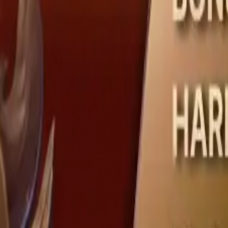
N LXGROUP 🎉 Mulai 01 Agustus 2026, lomba Harian 3
IC
uk semua member baru & lama! Nikmati 17x Putaran' ..
anya untuk: • PERMAINAN: Semua Game Provider Sup' ...'
GUAN
, SPIN SENDIRI, CUAN SENDIRI! 📌 Sudahkah deposit' 