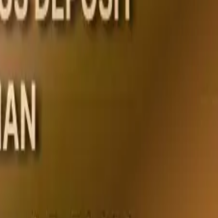
D' ...'
.'
...'