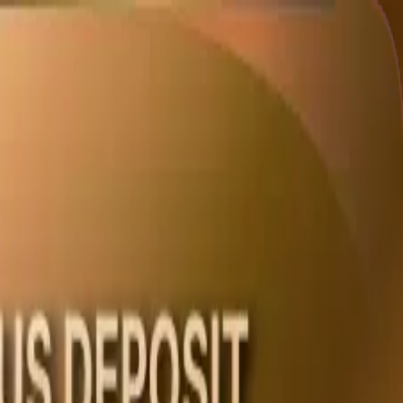
SE' ...'
..'