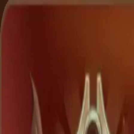
Daftar
Masuk
promotion
Promosi Semua
Category :
Semua
EVENT SPECIAL KEMERDEKAAN
🎉 EVENT SPECIAL KEMERDEKAAN 🎉 Rayakan Hari Kem
Rincian
CASHBACK LIVEGAME
Info Cashback untuk MEMBER setia LXGROUP! Cashback
Rincian
LOMBA HARIAN 3D-3LINE