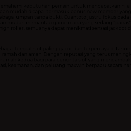
emahami kebutuhan pemain untuk mendapatkan nilai lebi
s dan mudah dicapai, termasuk bonus new member yang 
bagai umpan tanpa bukti, Cuantoto justru fokus pada 
dengan mudah memantau game mana yang sedang "panas"
h roller, semuanya dapat menikmati sensasi jackpot di 
bagai tempat slot paling gacor dan terpercaya di tahu
g ramah dan aman. Dengan reputasi yang terus meningkat
di rumah kedua bagi para pencinta slot yang mendamb
sasi, keamanan, dan peluang maxwin berpadu secara h