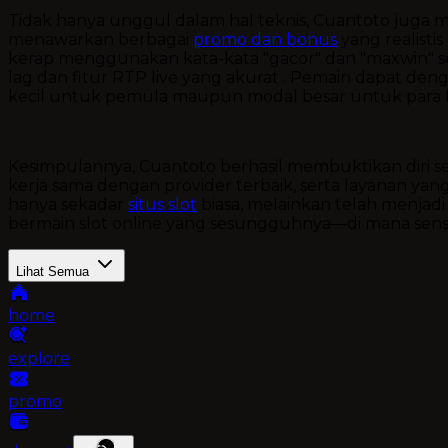
Tidak hanya unggul dalam hal teknis, Cuantoto juga m
menawarkan berbagai
promo dan bonus
yang realisti
kerap menggunakan kata-kata "gacor" dan "maxwin" se
lag dan fitur RTP live yang akurat . Pemain dapat 
kecil untuk pemula maupun modal besar untuk para hig
Kesimpulannya, Cuantoto berhasil membuktikan diri se
kerja sama dengan provider terbaik, serta layanan yan
hanya sekadar
situs slot
biasa, melainkan telah menja
bermain slot online yang sesungguhnya—di mana sen
Lihat Semua
home
explore
promo