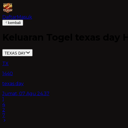
Daftar
Masuk
kembali
Keluaran Togel
texas day
H
TEXAS DAY
TX
1440
texas day
Jumat, 07 Agu
24.37
1
4
2
7