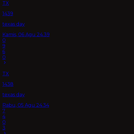
TX
1439
texas day
Kamis, 06 Agu
24.39
0
9
6
0
TX
1438
texas day
Rabu, 05 Agu
24.34
7
4
0
3