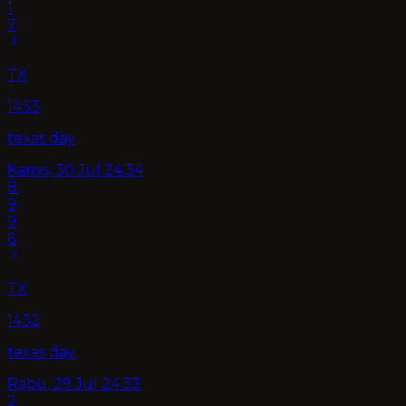
1
7
TX
1433
texas day
Kamis, 30 Jul
24.34
8
9
9
6
TX
1432
texas day
Rabu, 29 Jul
24.33
2