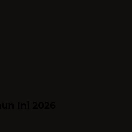
hun Ini 2026