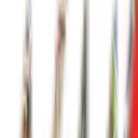
sebagai tempat slot paling gacor dan terpercaya.
Berbeda dengan situs-situs abal-abal yang hanya
mengandalkan janji manis semata, Cuantoto hadir
dengan komitmen transparansi dan inovasi teknologi
engine 2026 yang menjamin setiap putaran terasa adil
dan menyenangkan. Dengan RTP (Return to Player)
yang kompetitif dan konsisten di atas rata-rata, para
pemain memiliki peluang maxwin yang jauh lebih
besar, menjadikan Cuantoto primadona baru di tahun
ini.
Salah satu faktor utama yang membuat Cuantoto
disebut sebagai
slot gacor
adalah kerja samanya
dengan provider-provider game kelas dunia. Para
pemain dapat menikmati berbagai permainan
unggulan dari Pragmatic Play dengan efek visual
kuat dan volatilitas tinggi seperti Gates of Olympus,
hingga PG Soft yang terkenal dengan desain modern
dan ritme menang yang ringan seperti Mahjong
Ways . Cuantoto memastikan bahwa semua game dari
provider ini berjalan dengan sistem RNG (Random
Number Generator) yang adil, sehingga kemenangan