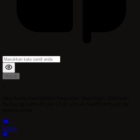
Masuk
*
Jika Anda mengalami Kesulitan saat login, Silahkan
hubungi kami di Live Chat untuk Membantu anda
selanjutnya
home