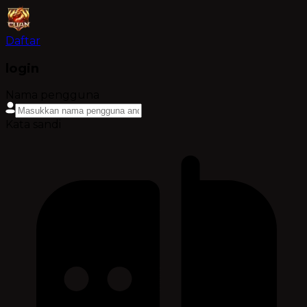
Daftar
login
Nama pengguna
Kata sandi