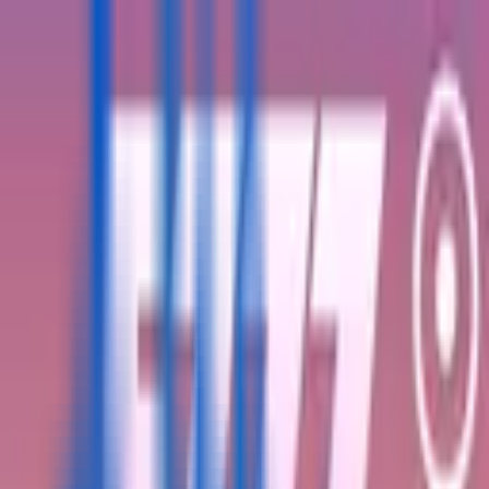
Daftar
Masuk
casino
Cari Permainan
fury of anubis
clash of clans super scatter super rich
koi gate
world cup 2026
tombstone rip
crash game
for you
slot
live casino
4
arcade
fishing
2603
635
104
21
Provider :
All
Clash of Clans Super Mines SUPER RICH
SUPER RICH
Roulette
Pragmatic Play
American Blackjack
Pragmatic Play
Soccer Striker
Microgaming