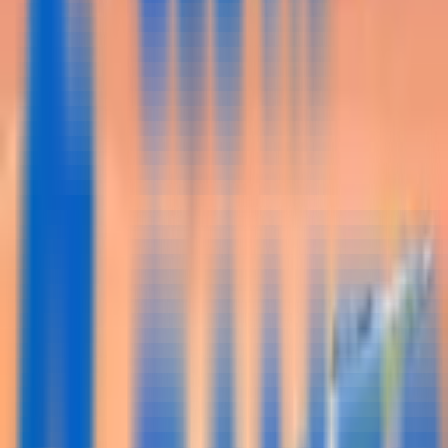
mengandalkan janji manis semata, Cuantoto hadir
dengan komitmen transparansi dan inovasi teknologi
engine 2026 yang menjamin setiap putaran terasa adil
dan menyenangkan. Dengan RTP (Return to Player)
yang kompetitif dan konsisten di atas rata-rata, para
pemain memiliki peluang maxwin yang jauh lebih
besar, menjadikan Cuantoto primadona baru di tahun
ini.
Salah satu faktor utama yang membuat Cuantoto
disebut sebagai
slot gacor
adalah kerja samanya
dengan provider-provider game kelas dunia. Para
pemain dapat menikmati berbagai permainan
unggulan dari Pragmatic Play dengan efek visual
kuat dan volatilitas tinggi seperti Gates of Olympus,
hingga PG Soft yang terkenal dengan desain modern
dan ritme menang yang ringan seperti Mahjong
Ways . Cuantoto memastikan bahwa semua game dari
provider ini berjalan dengan sistem RNG (Random
Number Generator) yang adil, sehingga kemenangan
murni berdasarkan keberuntungan dan bukan hasil
manipulasi. Hal ini sejalan dengan kebutuhan pemain