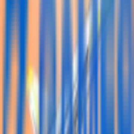
modern yang tidak hanya mencari sensasi, tetapi juga
kepercayaan dan keandalan sistem.
Dari segi kepercayaan, Cuantoto telah membuktikan
diri dengan mengedepankan sistem keamanan
berlapis dan proses transaksi yang cepat tanpa
mempersulit pemain. Istilah "Pasti WD" (Withdraw)
yang sering menjadi momok di situs lain, di Cuantoto
diwujudkan dengan proses pencairan dana yang
instan dan tanpa syarat-syarat tersembunyi yang
memberatkan . Dengan dukungan customer service
24 jam yang siap membantu, serta metode deposit
yang beragam seperti
QRIS
, e-wallet, dan pulsa,
Cuantoto memberikan kenyamanan ekstra bagi para
membernya. Semua data pribadi dan transaksi
keuangan juga dilindungi dengan enkripsi canggih
setara standar perbankan, sehingga pemain dapat
fokus bermain tanpa rasa khawatir.
Tidak hanya unggul dalam hal teknis, Cuantoto juga