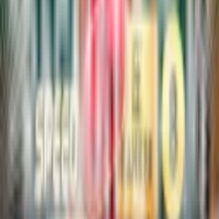
murni berdasarkan keberuntungan dan bukan hasil
manipulasi. Hal ini sejalan dengan kebutuhan pemain
modern yang tidak hanya mencari sensasi, tetapi juga
kepercayaan dan keandalan sistem.
Dari segi kepercayaan, Cuantoto telah membuktikan
diri dengan mengedepankan sistem keamanan
berlapis dan proses transaksi yang cepat tanpa
mempersulit pemain. Istilah "Pasti WD" (Withdraw)
yang sering menjadi momok di situs lain, di Cuantoto
diwujudkan dengan proses pencairan dana yang
instan dan tanpa syarat-syarat tersembunyi yang
memberatkan . Dengan dukungan customer service
24 jam yang siap membantu, serta metode deposit
yang beragam seperti
QRIS
, e-wallet, dan pulsa,
Cuantoto memberikan kenyamanan ekstra bagi para
membernya. Semua data pribadi dan transaksi
keuangan juga dilindungi dengan enkripsi canggih
setara standar perbankan, sehingga pemain dapat
fokus bermain tanpa rasa khawatir.