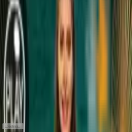
Sweet Bonanza CandyLand
Pragmatic Play
Lucky 6 Roulette
Pragmatic Play
Indonesian Mega Sic Bo
Pragmatic Play
Treasure Island
Pragmatic Play
Roulette Macao
Pragmatic Play
Spaceman
Pragmatic Play
Sic Bo
Jili
Roulette 1
Pragmatic Play
Turkish Roulette
Pragmatic Play
Mega Roulette
Pragmatic Play
Dragon Tiger
Pragmatic Play
Auto Roulette
Pragmatic Play
Baccarat 1
Pragmatic Play
German Roulette
Pragmatic Play
Russian Roulette
Pragmatic Play
Tai Xiu
Queen Maker
Speed Baccarat 1
Pragmatic Play
Roulette 2 Extra Time
Pragmatic Play
Speed Baccarat 9
Pragmatic Play
Speed Baccarat 13
Pragmatic Play
Speed Baccarat 18
Pragmatic Play
Speed Baccarat 8
Pragmatic Play
Loading...