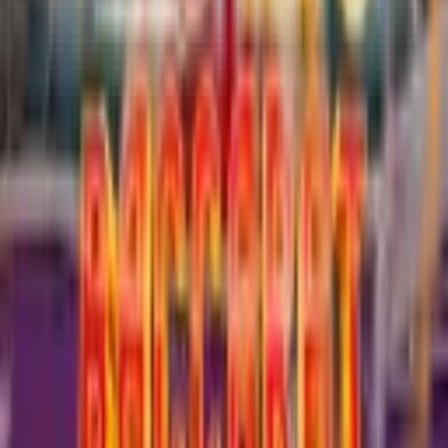
Tidak hanya unggul dalam hal teknis, Cuantoto juga
memahami kebutuhan pemain untuk mendapatkan
nilai lebih dari setiap putaran. Oleh karena itu,
platform ini menawarkan berbagai
promo dan bonus
yang realistis dan mudah dicapai, termasuk bonus
new member yang dapat diklaim di awal. Berbeda
dengan situs yang kerap menggunakan kata-kata
"gacor" dan "maxwin" sebagai umpan tanpa bukti,
Cuantoto justru fokus pada pengalaman bermain
yang stabil dengan server anti-lag dan fitur RTP live
yang akurat . Pemain dapat dengan mudah
memantau game mana yang sedang "panas" dan
mengatur strategi bermain, baik dengan modal kecil
untuk pemula maupun modal besar untuk para high
roller, semuanya dapat menikmati sensasi jackpot di
sini.
Kesimpulannya, Cuantoto berhasil membuktikan diri
sebagai tempat slot paling gacor dan terpercaya di
tahun 2026 dengan mengkombinasikan teknologi
terkini, kerja sama dengan provider terbaik, serta