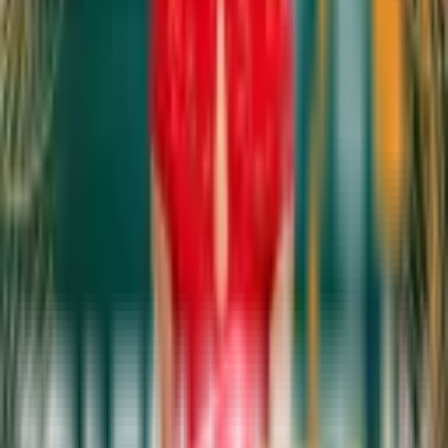
sebagai tempat slot paling gacor dan terpercaya.
Berbeda dengan situs-situs abal-abal yang hanya
mengandalkan janji manis semata, Cuantoto hadir
dengan komitmen transparansi dan inovasi teknologi
engine 2026 yang menjamin setiap putaran terasa adil
dan menyenangkan. Dengan RTP (Return to Player)
yang kompetitif dan konsisten di atas rata-rata, para
pemain memiliki peluang maxwin yang jauh lebih
besar, menjadikan Cuantoto primadona baru di tahun
ini.
Salah satu faktor utama yang membuat Cuantoto
disebut sebagai
slot gacor
adalah kerja samanya
dengan provider-provider game kelas dunia. Para
pemain dapat menikmati berbagai permainan
unggulan dari Pragmatic Play dengan efek visual
kuat dan volatilitas tinggi seperti Gates of Olympus,
hingga PG Soft yang terkenal dengan desain modern
dan ritme menang yang ringan seperti Mahjong
Ways . Cuantoto memastikan bahwa semua game dari
provider ini berjalan dengan sistem RNG (Random
Number Generator) yang adil, sehingga kemenangan