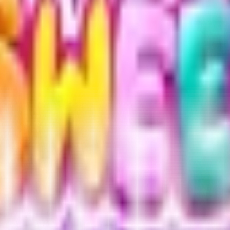
ling Gacor & Terpercaya Ta
snya permainan slot online semakin berkembang pesat d
ebut,
Cuantoto
berhasil mencuri perhatian para penggema
g hanya mengandalkan janji manis semata, Cuantoto hadi
dan menyenangkan. Dengan RTP (Return to Player) yang k
, menjadikan Cuantoto primadona baru di tahun ini.
but sebagai
slot gacor
adalah kerja samanya dengan pro
Play dengan efek visual kuat dan volatilitas tinggi se
seperti Mahjong Ways . Cuantoto memastikan bahwa sem
kemenangan murni berdasarkan keberuntungan dan buka