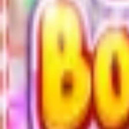
kebutuhan pemain modern yang tidak hanya mencari se
Dari segi kepercayaan, Cuantoto telah membuktikan d
pemain. Istilah "Pasti WD" (Withdraw) yang sering men
syarat tersembunyi yang memberatkan . Dengan dukun
wallet, dan pulsa, Cuantoto memberikan kenyamanan e
canggih setara standar perbankan, sehingga pemain da
Tidak hanya unggul dalam hal teknis, Cuantoto juga m
menawarkan berbagai
promo dan bonus
yang realisti
kerap menggunakan kata-kata "gacor" dan "maxwin" se
lag dan fitur RTP live yang akurat . Pemain dapat 
kecil untuk pemula maupun modal besar untuk para hig
Kesimpulannya, Cuantoto berhasil membuktikan diri se
kerja sama dengan provider terbaik, serta layanan yan
hanya sekadar
situs slot
biasa, melainkan telah menja
bermain slot online yang sesungguhnya—di mana sen