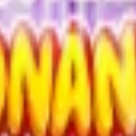
nsasi, tetapi juga kepercayaan dan keandalan sistem.
iri dengan mengedepankan sistem keamanan berlapis da
jadi momok di situs lain, di Cuantoto diwujudkan dengan
gan customer service 24 jam yang siap membantu, ser
kstra bagi para membernya. Semua data pribadi dan tra
pat fokus bermain tanpa rasa khawatir.
emahami kebutuhan pemain untuk mendapatkan nilai lebi
s dan mudah dicapai, termasuk bonus new member yang 
bagai umpan tanpa bukti, Cuantoto justru fokus pada 
dengan mudah memantau game mana yang sedang "panas"
h roller, semuanya dapat menikmati sensasi jackpot di 
bagai tempat slot paling gacor dan terpercaya di tahu
g ramah dan aman. Dengan reputasi yang terus meningkat
di rumah kedua bagi para pencinta slot yang mendamb
sasi, keamanan, dan peluang maxwin berpadu secara h