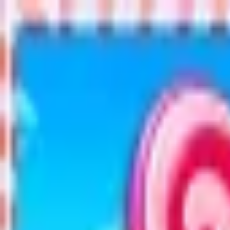
Daftar
Masuk
casino
Cari Permainan
clash of clans super rich
super sic bo
lightning baccarat
duck hunters
mines+
crash game
for you
slot
live casino
4
arcade
fishing
2603
635
104
21
Provider :
All
Filter :
TERKENAL
Fury of Anubis
Pragmatic Play
All Stars - World Cup 2026
Eclipse Studio