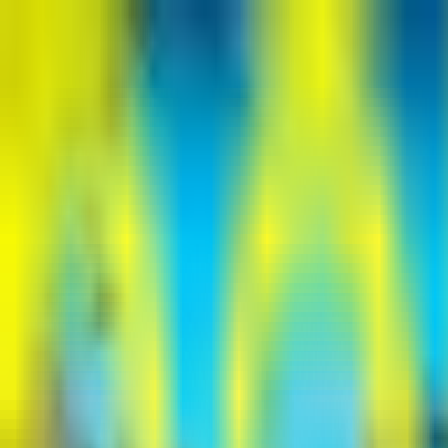
Daftar
Masuk
casino
Cari Permainan
plinko+
super sic bo
clash of clans super scatter super rich
mines+
world cup 2026
crash game
for you
slot
live casino
4
arcade
fishing
2603
635
104
21
Provider :
No Limit City
Filter :
TERKENAL
Supersized
No Limit City
Seamen
No Limit City