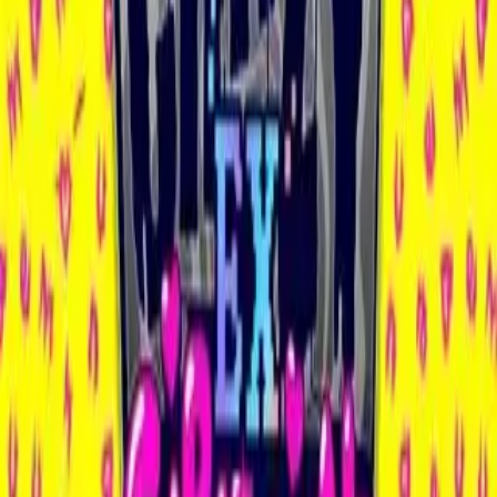
dan ritme menang yang ringan seperti Mahjong
Ways . Cuantoto memastikan bahwa semua game dari
provider ini berjalan dengan sistem RNG (Random
Number Generator) yang adil, sehingga kemenangan
murni berdasarkan keberuntungan dan bukan hasil
manipulasi. Hal ini sejalan dengan kebutuhan pemain
modern yang tidak hanya mencari sensasi, tetapi juga
kepercayaan dan keandalan sistem.
Dari segi kepercayaan, Cuantoto telah membuktikan
diri dengan mengedepankan sistem keamanan
berlapis dan proses transaksi yang cepat tanpa
mempersulit pemain. Istilah "Pasti WD" (Withdraw)
yang sering menjadi momok di situs lain, di Cuantoto
diwujudkan dengan proses pencairan dana yang
instan dan tanpa syarat-syarat tersembunyi yang
memberatkan . Dengan dukungan customer service
24 jam yang siap membantu, serta metode deposit
yang beragam seperti
QRIS
, e-wallet, dan pulsa,
Cuantoto memberikan kenyamanan ekstra bagi para
membernya. Semua data pribadi dan transaksi
keuangan juga dilindungi dengan enkripsi canggih