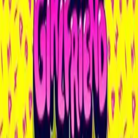
setara standar perbankan, sehingga pemain dapat
fokus bermain tanpa rasa khawatir.
Tidak hanya unggul dalam hal teknis, Cuantoto juga
memahami kebutuhan pemain untuk mendapatkan
nilai lebih dari setiap putaran. Oleh karena itu,
platform ini menawarkan berbagai
promo dan bonus
yang realistis dan mudah dicapai, termasuk bonus
new member yang dapat diklaim di awal. Berbeda
dengan situs yang kerap menggunakan kata-kata
"gacor" dan "maxwin" sebagai umpan tanpa bukti,
Cuantoto justru fokus pada pengalaman bermain
yang stabil dengan server anti-lag dan fitur RTP live
yang akurat . Pemain dapat dengan mudah
memantau game mana yang sedang "panas" dan
mengatur strategi bermain, baik dengan modal kecil
untuk pemula maupun modal besar untuk para high
roller, semuanya dapat menikmati sensasi jackpot di
sini.