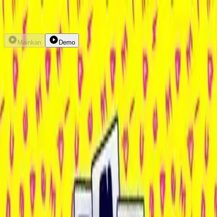
Daftar
Masuk
Mainkan
Demo
Crazy Ex-Girlfriend
nolimitcity
kembali
Cuantoto : Tempat Slot
Paling Gacor &
Terpercaya Tahun Ini
2026
Memasuki tahun 2026, industri hiburan digital
khususnya permainan slot online semakin