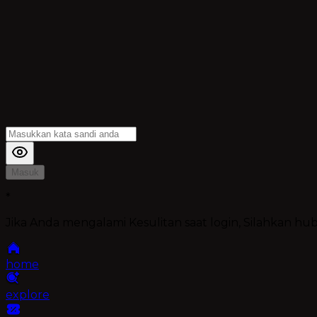
Masuk
*
Jika Anda mengalami Kesulitan saat login, Silahkan h
home
explore