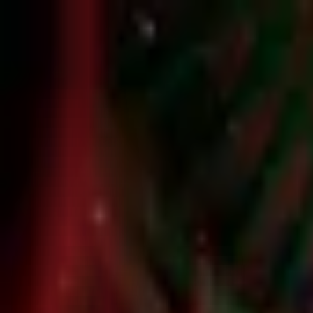
Daftar
Masuk
casino
Cari Permainan
lightning baccarat
spire+
tombstone rip
clash of clans super scatter super rich
lightning roulette
crash game
for you
slot
live casino
4
arcade
fishing
2603
635
104
21
Provider :
Spade Gaming
Filter :
TERKENAL
Legacy Of Kong Maxways
Spade Gaming
Gold Panther Maxways
Spade Gaming