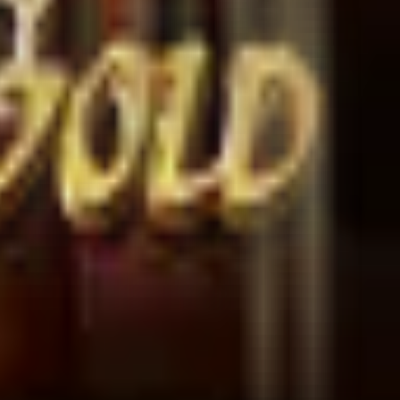
n proses transaksi yang cepat tanpa mempersulit
 proses pencairan dana yang instan dan tanpa syarat-
ta metode deposit yang beragam seperti
QRIS
, e-
nsaksi keuangan juga dilindungi dengan enkripsi
h dari setiap putaran. Oleh karena itu, platform ini
dapat diklaim di awal. Berbeda dengan situs yang
pengalaman bermain yang stabil dengan server anti-
 dan mengatur strategi bermain, baik dengan modal
sini.
n 2026 dengan mengkombinasikan teknologi terkini,
 dan ulasan positif dari komunitas, Cuantoto tidak
akan kemenangan besar. Jika Anda mencari pengalaman
armonis—maka Cuantoto adalah jawabannya.