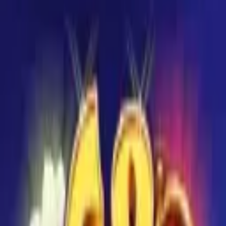
Sweet Paradise
Liteplay
Pantheon of Zeus
Liteplay
Summer Beach
Liteplay
Ocean Blue
Liteplay
Pirates of Tortuga
Liteplay
Mid Autumn GO!
Liteplay
Lucky Se7en
Liteplay
Jewel Harvest
Liteplay
Dragon's Treasure
Liteplay
Dogo House
Liteplay
4 Gods
Liteplay
WANTED Dead or Alive
Liteplay
Royal Heist
Liteplay
Wheeling Runes
Liteplay
Tales Of Egypt
Liteplay
Sparkling Stars
Liteplay
Space Fleet
Liteplay
Hot Race Midnight
Liteplay
El Dorado
Liteplay
Delish Fest
Liteplay
68Jade
Liteplay
23
/
23
Game