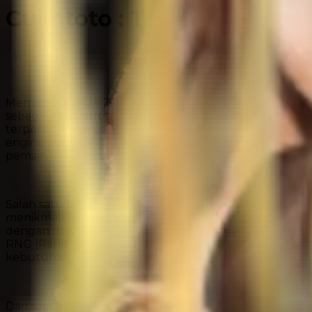
Cuantoto : Tempat Slot Pa
Memasuki tahun 2026, industri hiburan digital khusu
sebagai yang terbaik. Di tengah persaingan ketat ters
terpercaya. Berbeda dengan situs-situs abal-abal yan
engine 2026 yang menjamin setiap putaran terasa adil 
pemain memiliki peluang maxwin yang jauh lebih besar
Salah satu faktor utama yang membuat Cuantoto dise
menikmati berbagai permainan unggulan dari Pragmatic 
dengan desain modern dan ritme menang yang ringan 
RNG (Random Number Generator) yang adil, sehingga 
kebutuhan pemain modern yang tidak hanya mencari se
Dari segi kepercayaan, Cuantoto telah membuktikan d