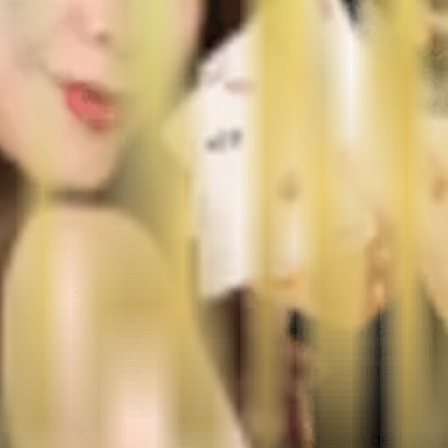
ling Gacor & Terpercaya Ta
snya permainan slot online semakin berkembang pesat d
ebut,
Cuantoto
berhasil mencuri perhatian para penggema
g hanya mengandalkan janji manis semata, Cuantoto hadi
dan menyenangkan. Dengan RTP (Return to Player) yang k
, menjadikan Cuantoto primadona baru di tahun ini.
but sebagai
slot gacor
adalah kerja samanya dengan pro
Play dengan efek visual kuat dan volatilitas tinggi se
seperti Mahjong Ways . Cuantoto memastikan bahwa sem
kemenangan murni berdasarkan keberuntungan dan buka
nsasi, tetapi juga kepercayaan dan keandalan sistem.
iri dengan mengedepankan sistem keamanan berlapis da