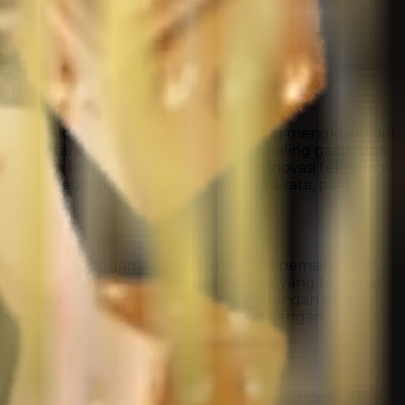
hun Ini 2026
engan hadirnya berbagai platform yang mengklaim diri
r slot tanah air sebagai tempat slot paling gacor dan
r dengan komitmen transparansi dan inovasi teknologi
ompetitif dan konsisten di atas rata-rata, para
vider-provider game kelas dunia. Para pemain dapat
perti Gates of Olympus, hingga PG Soft yang terkenal
ua game dari provider ini berjalan dengan sistem
n hasil manipulasi. Hal ini sejalan dengan
n proses transaksi yang cepat tanpa mempersulit