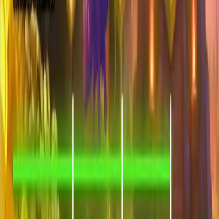
manipulasi. Hal ini sejalan dengan kebutuhan pemain
modern yang tidak hanya mencari sensasi, tetapi juga
kepercayaan dan keandalan sistem.
Dari segi kepercayaan, Cuantoto telah membuktikan
diri dengan mengedepankan sistem keamanan
berlapis dan proses transaksi yang cepat tanpa
mempersulit pemain. Istilah "Pasti WD" (Withdraw)
yang sering menjadi momok di situs lain, di Cuantoto
diwujudkan dengan proses pencairan dana yang
instan dan tanpa syarat-syarat tersembunyi yang
memberatkan . Dengan dukungan customer service
24 jam yang siap membantu, serta metode deposit
yang beragam seperti
QRIS
, e-wallet, dan pulsa,
Cuantoto memberikan kenyamanan ekstra bagi para
membernya. Semua data pribadi dan transaksi
keuangan juga dilindungi dengan enkripsi canggih
setara standar perbankan, sehingga pemain dapat
fokus bermain tanpa rasa khawatir.