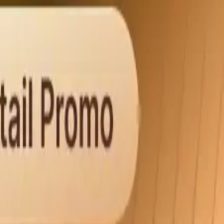
perti Gates of Olympus, hingga PG Soft yang terkenal
ua game dari provider ini berjalan dengan sistem
n hasil manipulasi. Hal ini sejalan dengan
n proses transaksi yang cepat tanpa mempersulit
 proses pencairan dana yang instan dan tanpa syarat-
ta metode deposit yang beragam seperti
QRIS
, e-
nsaksi keuangan juga dilindungi dengan enkripsi
h dari setiap putaran. Oleh karena itu, platform ini
dapat diklaim di awal. Berbeda dengan situs yang
pengalaman bermain yang stabil dengan server anti-
 dan mengatur strategi bermain, baik dengan modal
sini.
n 2026 dengan mengkombinasikan teknologi terkini,
 dan ulasan positif dari komunitas, Cuantoto tidak