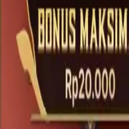
menikmati berbagai permainan unggulan dari Pragmatic 
dengan desain modern dan ritme menang yang ringan 
RNG (Random Number Generator) yang adil, sehingga 
kebutuhan pemain modern yang tidak hanya mencari se
Dari segi kepercayaan, Cuantoto telah membuktikan d
pemain. Istilah "Pasti WD" (Withdraw) yang sering men
syarat tersembunyi yang memberatkan . Dengan dukun
wallet, dan pulsa, Cuantoto memberikan kenyamanan e
canggih setara standar perbankan, sehingga pemain da
Tidak hanya unggul dalam hal teknis, Cuantoto juga m
menawarkan berbagai
promo dan bonus
yang realisti
kerap menggunakan kata-kata "gacor" dan "maxwin" se
lag dan fitur RTP live yang akurat . Pemain dapat 
kecil untuk pemula maupun modal besar untuk para hig
Kesimpulannya, Cuantoto berhasil membuktikan diri se
kerja sama dengan provider terbaik, serta layanan yan