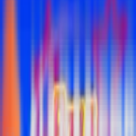
Memasuki tahun 2026, industri hiburan digital
khususnya permainan slot online semakin
berkembang pesat dengan hadirnya berbagai
platform yang mengklaim diri sebagai yang terbaik. Di
tengah persaingan ketat tersebut,
Cuantoto
berhasil
mencuri perhatian para penggemar slot tanah air
sebagai tempat slot paling gacor dan terpercaya.
Berbeda dengan situs-situs abal-abal yang hanya
mengandalkan janji manis semata, Cuantoto hadir
dengan komitmen transparansi dan inovasi teknologi
engine 2026 yang menjamin setiap putaran terasa adil
dan menyenangkan. Dengan RTP (Return to Player)
yang kompetitif dan konsisten di atas rata-rata, para
pemain memiliki peluang maxwin yang jauh lebih
besar, menjadikan Cuantoto primadona baru di tahun
ini.