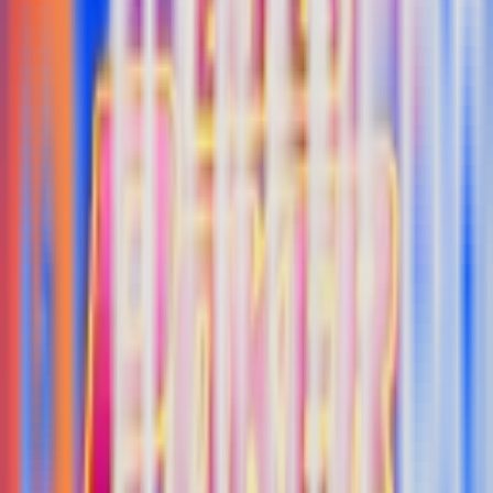
Salah satu faktor utama yang membuat Cuantoto
disebut sebagai
slot gacor
adalah kerja samanya
dengan provider-provider game kelas dunia. Para
pemain dapat menikmati berbagai permainan
unggulan dari Pragmatic Play dengan efek visual
kuat dan volatilitas tinggi seperti Gates of Olympus,
hingga PG Soft yang terkenal dengan desain modern
dan ritme menang yang ringan seperti Mahjong
Ways . Cuantoto memastikan bahwa semua game dari
provider ini berjalan dengan sistem RNG (Random
Number Generator) yang adil, sehingga kemenangan
murni berdasarkan keberuntungan dan bukan hasil
manipulasi. Hal ini sejalan dengan kebutuhan pemain
modern yang tidak hanya mencari sensasi, tetapi juga
kepercayaan dan keandalan sistem.
Dari segi kepercayaan, Cuantoto telah membuktikan
diri dengan mengedepankan sistem keamanan
berlapis dan proses transaksi yang cepat tanpa
mempersulit pemain. Istilah "Pasti WD" (Withdraw)
yang sering menjadi momok di situs lain, di Cuantoto