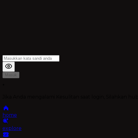
Masuk
*
Jika Anda mengalami Kesulitan saat login, Silahkan h
home
explore