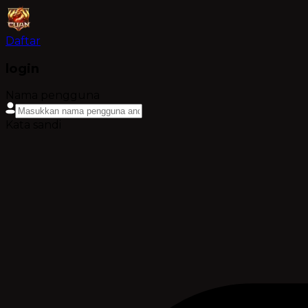
Daftar
login
Nama pengguna
Kata sandi