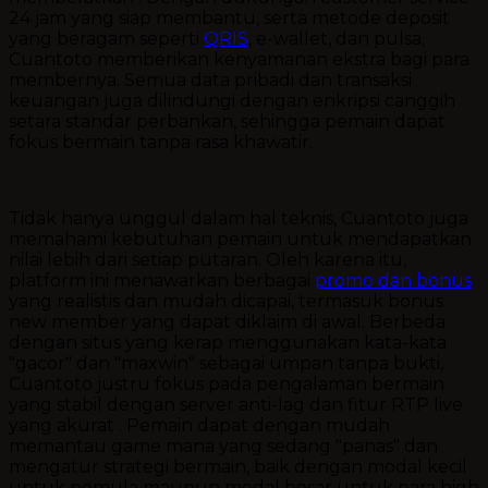
24 jam yang siap membantu, serta metode deposit
yang beragam seperti
QRIS
, e-wallet, dan pulsa,
Cuantoto memberikan kenyamanan ekstra bagi para
membernya. Semua data pribadi dan transaksi
keuangan juga dilindungi dengan enkripsi canggih
setara standar perbankan, sehingga pemain dapat
fokus bermain tanpa rasa khawatir.
Tidak hanya unggul dalam hal teknis, Cuantoto juga
memahami kebutuhan pemain untuk mendapatkan
nilai lebih dari setiap putaran. Oleh karena itu,
platform ini menawarkan berbagai
promo dan bonus
yang realistis dan mudah dicapai, termasuk bonus
new member yang dapat diklaim di awal. Berbeda
dengan situs yang kerap menggunakan kata-kata
"gacor" dan "maxwin" sebagai umpan tanpa bukti,
Cuantoto justru fokus pada pengalaman bermain
yang stabil dengan server anti-lag dan fitur RTP live
yang akurat . Pemain dapat dengan mudah
memantau game mana yang sedang "panas" dan
mengatur strategi bermain, baik dengan modal kecil
untuk pemula maupun modal besar untuk para high