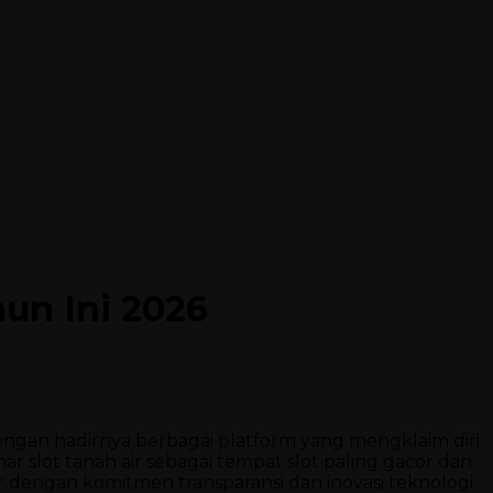
hun Ini 2026
engan hadirnya berbagai platform yang mengklaim diri
r slot tanah air sebagai tempat slot paling gacor dan
r dengan komitmen transparansi dan inovasi teknologi