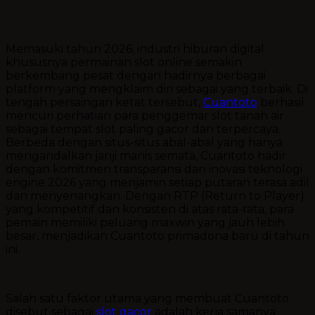
Memasuki tahun 2026, industri hiburan digital
khususnya permainan slot online semakin
berkembang pesat dengan hadirnya berbagai
platform yang mengklaim diri sebagai yang terbaik. Di
tengah persaingan ketat tersebut,
Cuantoto
berhasil
mencuri perhatian para penggemar slot tanah air
sebagai tempat slot paling gacor dan terpercaya.
Berbeda dengan situs-situs abal-abal yang hanya
mengandalkan janji manis semata, Cuantoto hadir
dengan komitmen transparansi dan inovasi teknologi
engine 2026 yang menjamin setiap putaran terasa adil
dan menyenangkan. Dengan RTP (Return to Player)
yang kompetitif dan konsisten di atas rata-rata, para
pemain memiliki peluang maxwin yang jauh lebih
besar, menjadikan Cuantoto primadona baru di tahun
ini.
Salah satu faktor utama yang membuat Cuantoto
disebut sebagai
slot gacor
adalah kerja samanya