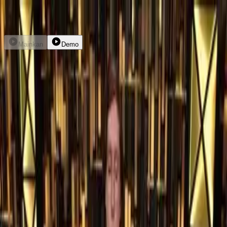
Daftar
Masuk
Mainkan
Demo
Ultimate Texas Hold'em
evolutiongaming
kembali
Cuantoto : Tempat Slot
Paling Gacor &
Terpercaya Tahun Ini
2026
Memasuki tahun 2026, industri hiburan digital
khususnya permainan slot online semakin