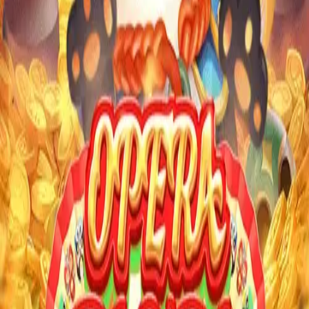
setara standar perbankan, sehingga pemain dapat
fokus bermain tanpa rasa khawatir.
Tidak hanya unggul dalam hal teknis, Cuantoto juga
memahami kebutuhan pemain untuk mendapatkan
nilai lebih dari setiap putaran. Oleh karena itu,
platform ini menawarkan berbagai
promo dan bonus
yang realistis dan mudah dicapai, termasuk bonus
new member yang dapat diklaim di awal. Berbeda
dengan situs yang kerap menggunakan kata-kata
"gacor" dan "maxwin" sebagai umpan tanpa bukti,
Cuantoto justru fokus pada pengalaman bermain
yang stabil dengan server anti-lag dan fitur RTP live
yang akurat . Pemain dapat dengan mudah
memantau game mana yang sedang "panas" dan
mengatur strategi bermain, baik dengan modal kecil
untuk pemula maupun modal besar untuk para high
roller, semuanya dapat menikmati sensasi jackpot di
sini.