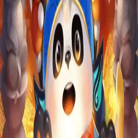
dan ritme menang yang ringan seperti Mahjong
Ways . Cuantoto memastikan bahwa semua game dari
provider ini berjalan dengan sistem RNG (Random
Number Generator) yang adil, sehingga kemenangan
murni berdasarkan keberuntungan dan bukan hasil
manipulasi. Hal ini sejalan dengan kebutuhan pemain
modern yang tidak hanya mencari sensasi, tetapi juga
kepercayaan dan keandalan sistem.
Dari segi kepercayaan, Cuantoto telah membuktikan
diri dengan mengedepankan sistem keamanan
berlapis dan proses transaksi yang cepat tanpa
mempersulit pemain. Istilah "Pasti WD" (Withdraw)
yang sering menjadi momok di situs lain, di Cuantoto
diwujudkan dengan proses pencairan dana yang
instan dan tanpa syarat-syarat tersembunyi yang
memberatkan . Dengan dukungan customer service
24 jam yang siap membantu, serta metode deposit
yang beragam seperti
QRIS
, e-wallet, dan pulsa,
Cuantoto memberikan kenyamanan ekstra bagi para
membernya. Semua data pribadi dan transaksi
keuangan juga dilindungi dengan enkripsi canggih