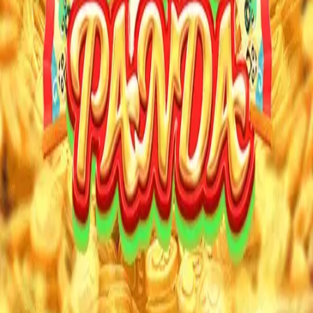
Kesimpulannya, Cuantoto berhasil membuktikan diri
sebagai tempat slot paling gacor dan terpercaya di
tahun 2026 dengan mengkombinasikan teknologi
terkini, kerja sama dengan provider terbaik, serta
layanan yang ramah dan aman. Dengan reputasi yang
terus meningkat dan ulasan positif dari komunitas,
Cuantoto tidak hanya sekadar
situs slot
biasa,
melainkan telah menjadi rumah kedua bagi para
pencinta slot yang mendambakan kemenangan
besar. Jika Anda mencari pengalaman bermain slot
online yang sesungguhnya—di mana sensasi,
keamanan, dan peluang maxwin berpadu secara
harmonis—maka Cuantoto adalah jawabannya.
Lihat Semua
home
explore
promo