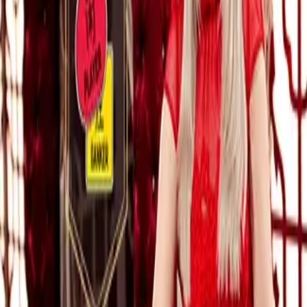
dan ritme menang yang ringan seperti Mahjong
Ways . Cuantoto memastikan bahwa semua game dari
provider ini berjalan dengan sistem RNG (Random
Number Generator) yang adil, sehingga kemenangan
murni berdasarkan keberuntungan dan bukan hasil
manipulasi. Hal ini sejalan dengan kebutuhan pemain
modern yang tidak hanya mencari sensasi, tetapi juga
kepercayaan dan keandalan sistem.
Dari segi kepercayaan, Cuantoto telah membuktikan
diri dengan mengedepankan sistem keamanan
berlapis dan proses transaksi yang cepat tanpa
mempersulit pemain. Istilah "Pasti WD" (Withdraw)
yang sering menjadi momok di situs lain, di Cuantoto
diwujudkan dengan proses pencairan dana yang
instan dan tanpa syarat-syarat tersembunyi yang
memberatkan . Dengan dukungan customer service
24 jam yang siap membantu, serta metode deposit
yang beragam seperti
QRIS
, e-wallet, dan pulsa,
Cuantoto memberikan kenyamanan ekstra bagi para
membernya. Semua data pribadi dan transaksi
keuangan juga dilindungi dengan enkripsi canggih