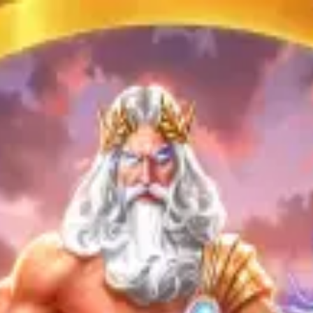
ling Gacor & Terpercaya Ta
snya permainan slot online semakin berkembang pesat d
ebut,
Cuantoto
berhasil mencuri perhatian para penggema
g hanya mengandalkan janji manis semata, Cuantoto hadi
dan menyenangkan. Dengan RTP (Return to Player) yang k
, menjadikan Cuantoto primadona baru di tahun ini.
but sebagai
slot gacor
adalah kerja samanya dengan pro