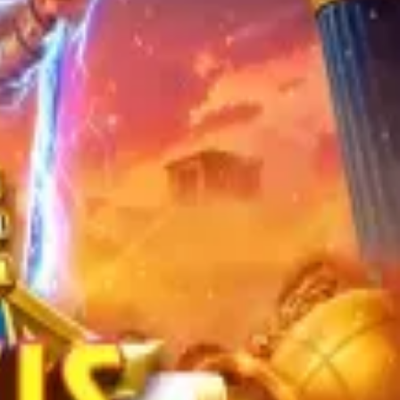
perti Gates of Olympus, hingga PG Soft yang terkenal
ua game dari provider ini berjalan dengan sistem
n hasil manipulasi. Hal ini sejalan dengan
n proses transaksi yang cepat tanpa mempersulit
 proses pencairan dana yang instan dan tanpa syarat-
ta metode deposit yang beragam seperti
QRIS
, e-
nsaksi keuangan juga dilindungi dengan enkripsi
h dari setiap putaran. Oleh karena itu, platform ini
dapat diklaim di awal. Berbeda dengan situs yang
pengalaman bermain yang stabil dengan server anti-
 dan mengatur strategi bermain, baik dengan modal
sini.
n 2026 dengan mengkombinasikan teknologi terkini,