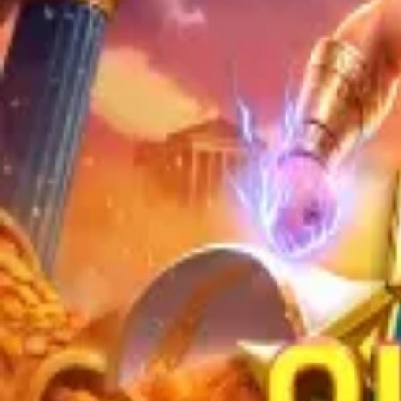
menikmati berbagai permainan unggulan dari Pragmatic 
dengan desain modern dan ritme menang yang ringan 
RNG (Random Number Generator) yang adil, sehingga 
kebutuhan pemain modern yang tidak hanya mencari se
Dari segi kepercayaan, Cuantoto telah membuktikan d
pemain. Istilah "Pasti WD" (Withdraw) yang sering men
syarat tersembunyi yang memberatkan . Dengan dukun
wallet, dan pulsa, Cuantoto memberikan kenyamanan e
canggih setara standar perbankan, sehingga pemain da
Tidak hanya unggul dalam hal teknis, Cuantoto juga m
menawarkan berbagai
promo dan bonus
yang realisti
kerap menggunakan kata-kata "gacor" dan "maxwin" se
lag dan fitur RTP live yang akurat . Pemain dapat 
kecil untuk pemula maupun modal besar untuk para hig
Kesimpulannya, Cuantoto berhasil membuktikan diri se