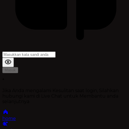
Masuk
*
Jika Anda mengalami Kesulitan saat login, Silahkan
hubungi kami di Live Chat untuk Membantu anda
selanjutnya
home