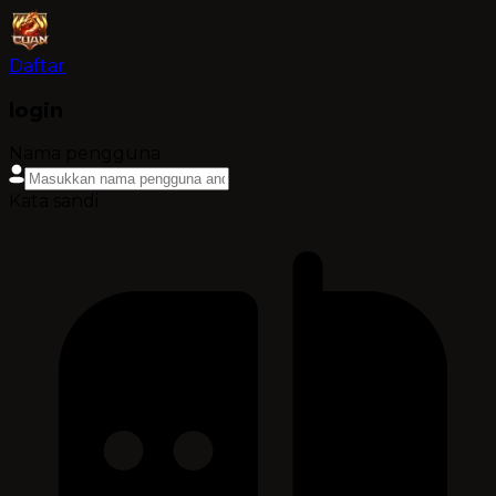
Daftar
login
Nama pengguna
Kata sandi