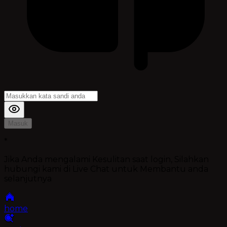
Masuk
*
Jika Anda mengalami Kesulitan saat login, Silahkan
hubungi kami di Live Chat untuk Membantu anda
selanjutnya
home