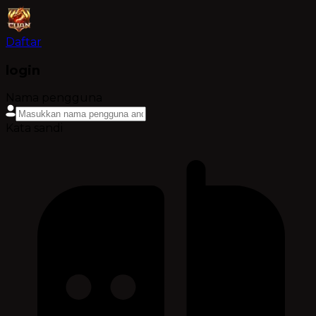
Daftar
login
Nama pengguna
Kata sandi