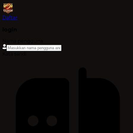
Daftar
login
Nama pengguna
Kata sandi