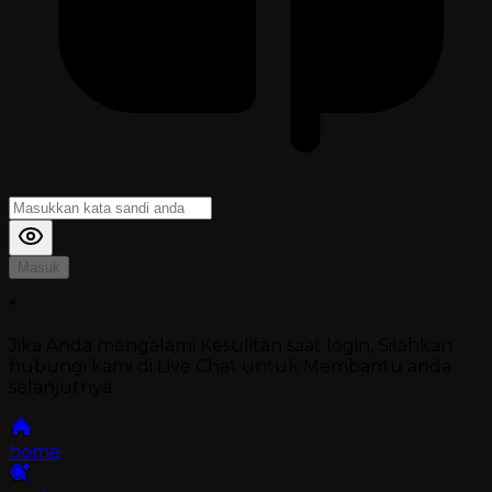
Masuk
*
Jika Anda mengalami Kesulitan saat login, Silahkan
hubungi kami di Live Chat untuk Membantu anda
selanjutnya
home