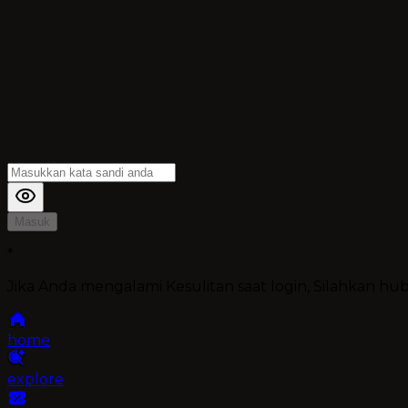
Masuk
*
Jika Anda mengalami Kesulitan saat login, Silahkan h
home
explore