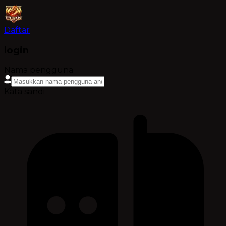
Daftar
login
Nama pengguna
Kata sandi