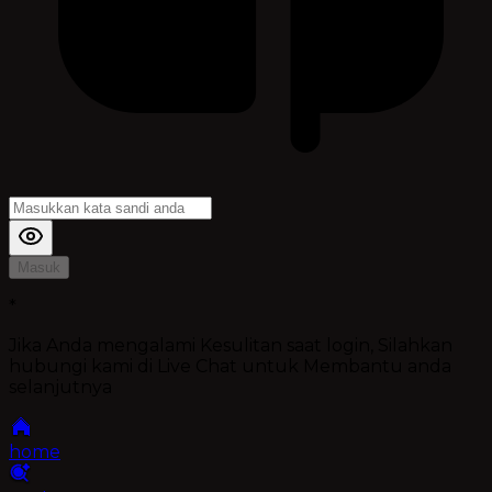
Masuk
*
Jika Anda mengalami Kesulitan saat login, Silahkan
hubungi kami di Live Chat untuk Membantu anda
selanjutnya
home