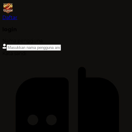
Daftar
login
Nama pengguna
Kata sandi