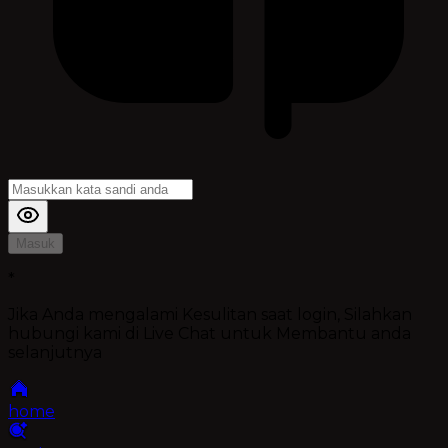
Masuk
*
Jika Anda mengalami Kesulitan saat login, Silahkan
hubungi kami di Live Chat untuk Membantu anda
selanjutnya
home