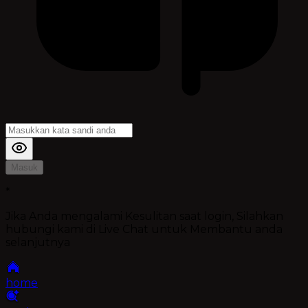
Masuk
*
Jika Anda mengalami Kesulitan saat login, Silahkan
hubungi kami di Live Chat untuk Membantu anda
selanjutnya
home