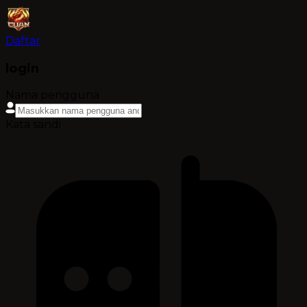
Daftar
login
Nama pengguna
Kata sandi