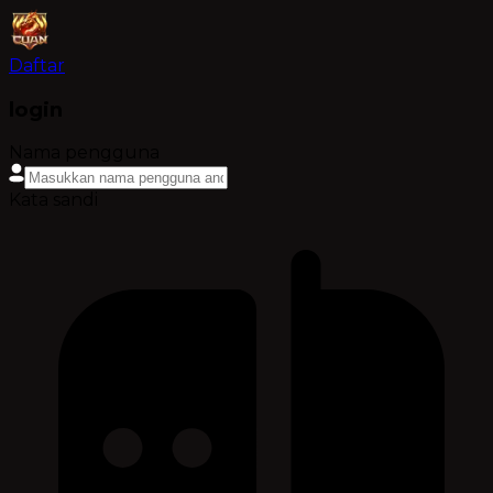
Daftar
login
Nama pengguna
Kata sandi