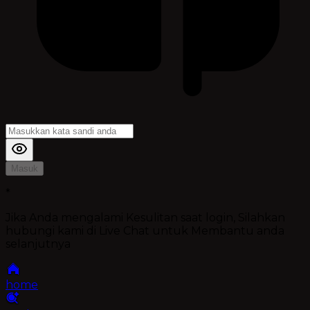
Masuk
*
Jika Anda mengalami Kesulitan saat login, Silahkan
hubungi kami di Live Chat untuk Membantu anda
selanjutnya
home