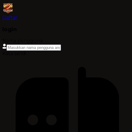
Daftar
login
Nama pengguna
Kata sandi