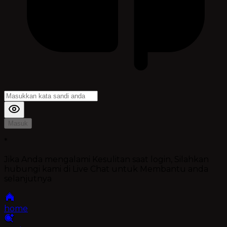
Masuk
*
Jika Anda mengalami Kesulitan saat login, Silahkan
hubungi kami di Live Chat untuk Membantu anda
selanjutnya
home