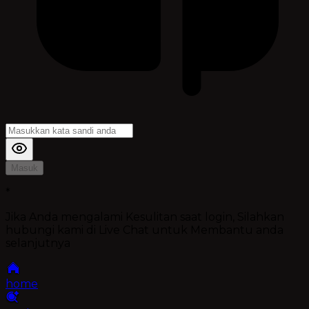
Masuk
*
Jika Anda mengalami Kesulitan saat login, Silahkan
hubungi kami di Live Chat untuk Membantu anda
selanjutnya
home