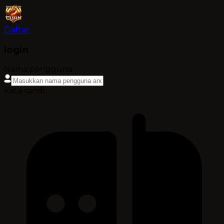
Daftar
login
Nama pengguna
Kata sandi