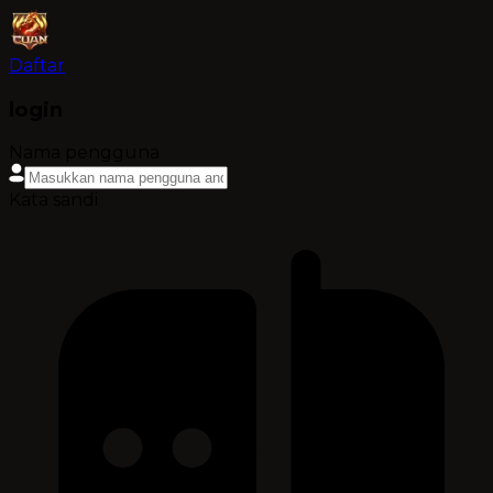
Daftar
login
Nama pengguna
Kata sandi