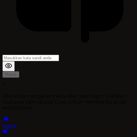
Masuk
*
Jika Anda mengalami Kesulitan saat login, Silahkan
hubungi kami di Live Chat untuk Membantu anda
selanjutnya
home