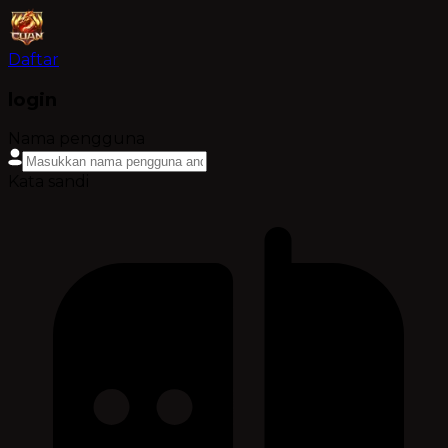
Daftar
login
Nama pengguna
Kata sandi