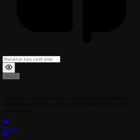
Masuk
*
Jika Anda mengalami Kesulitan saat login, Silahkan
hubungi kami di Live Chat untuk Membantu anda
selanjutnya
home